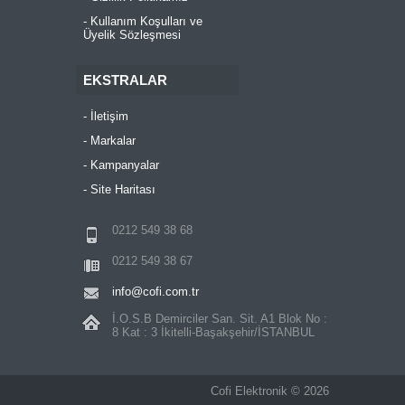
Kullanım Koşulları ve
Üyelik Sözleşmesi
EKSTRALAR
İletişim
Markalar
Kampanyalar
Site Haritası
0212 549 38 68
0212 549 38 67
info@cofi.com.tr
İ.O.S.B Demirciler San. Sit. A1 Blok No :
8 Kat : 3 İkitelli-Başakşehir/İSTANBUL
Cofi Elektronik © 2026