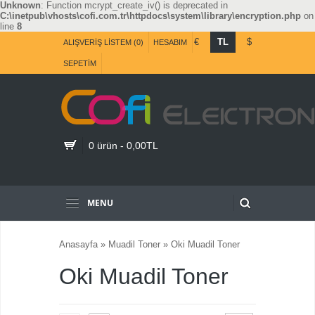
Unknown
: Function mcrypt_create_iv() is deprecated in
C:\inetpub\vhosts\cofi.com.tr\httpdocs\system\library\encryption.php
on
line
8
€
TL
$
ALIŞVERIŞ LISTEM (0)
HESABIM
SEPETIM
0 ürün - 0,00TL
MENU
Anasayfa
»
Muadil Toner
»
Oki Muadil Toner
Oki Muadil Toner