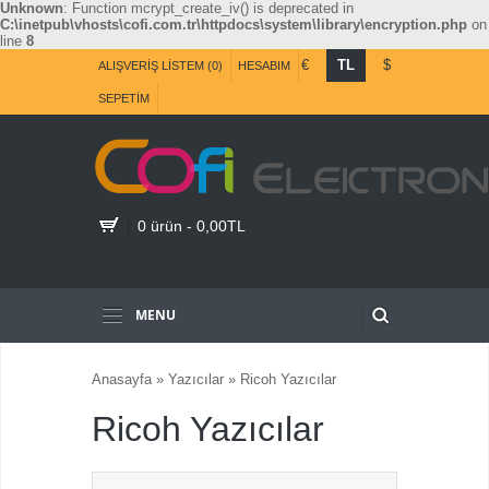
Unknown
: Function mcrypt_create_iv() is deprecated in
C:\inetpub\vhosts\cofi.com.tr\httpdocs\system\library\encryption.php
on
line
8
€
TL
$
ALIŞVERIŞ LISTEM (0)
HESABIM
SEPETIM
0 ürün - 0,00TL
MENU
Anasayfa
»
Yazıcılar
»
Ricoh Yazıcılar
Ricoh Yazıcılar